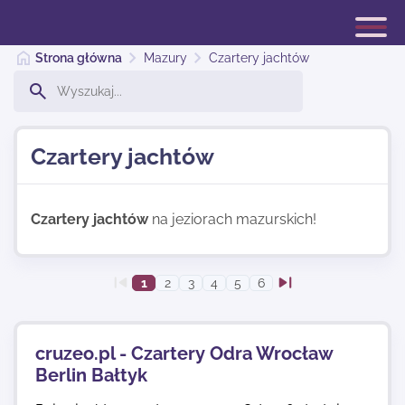
Strona główna
Mazury
Czartery jachtów
Katalog Mazury
Czartery jachtów
Dodaj stronę
Czartery jachtów
na jeziorach mazurskich!
Najnowsze
1
2
3
4
5
6
Kontakt
cruzeo.pl - Czartery Odra Wrocław
Berlin Bałtyk